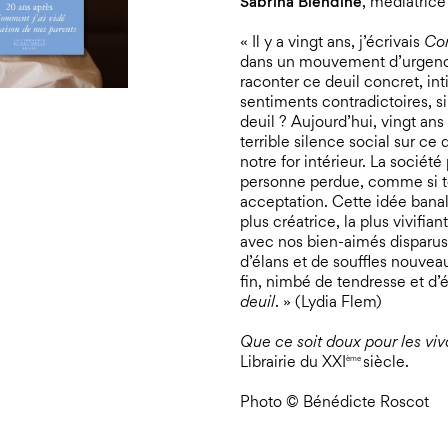
Sabrina Biendine
, médiatrice
« Il y a vingt ans, j’écrivais
Com
dans un mouvement d’urgence
raconter ce deuil concret, int
sentiments contradictoires, si
deuil ? Aujourd’hui, vingt an
terrible silence social sur ce 
notre for intérieur. La société
personne perdue, comme si to
acceptation. Cette idée banale
plus créatrice, la plus vivifia
avec nos bien-aimés disparus,
d’élans et de souffles nouvea
fin, nimbé de tendresse et d’
deuil
. » (Lydia Flem)
Que ce soit doux pour les vi
Librairie du XXI
siècle.
ème
Photo © Bénédicte Roscot