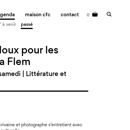
agenda
maison cfc
contact
0
cart
 à venir
passé
doux pour les
ia Flem
amedi | Littérature et
crivaine et photographe s’entretient avec