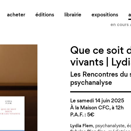
navigation
acheter
éditions
librairie
expositions
en cours /
Que ce soit 
vivants | Lyd
Les Rencontres du s
psychanalyse
Le samedi 14 juin 2025
À la Maison CFC, à 12h
P.A.F. : 5€
Lydia Flem
, psychanalyste, é