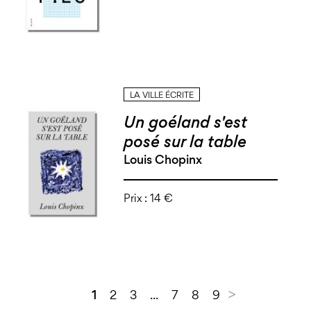
LA VILLE ÉCRITE
Un goéland s'est
posé sur la table
Louis Chopinx
Prix :
14 €
>
1
2
3
...
7
8
9