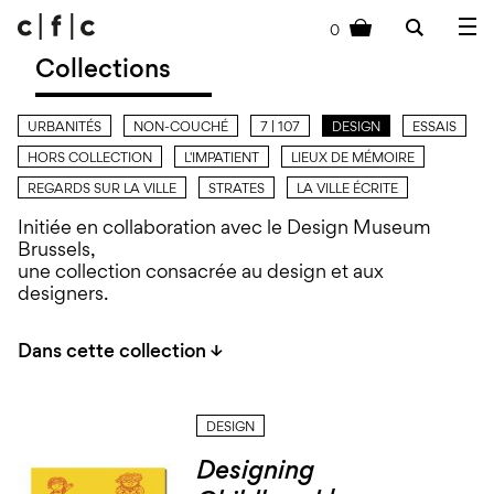
0
cart
Collections
URBANITÉS
NON-COUCHÉ
7 | 107
DESIGN
ESSAIS
HORS COLLECTION
L'IMPATIENT
LIEUX DE MÉMOIRE
REGARDS SUR LA VILLE
STRATES
LA VILLE ÉCRITE
Initiée en collaboration avec le Design Museum
Brussels,
une collection consacrée au design et aux
designers.
Dans cette collection ↓
DESIGN
Designing