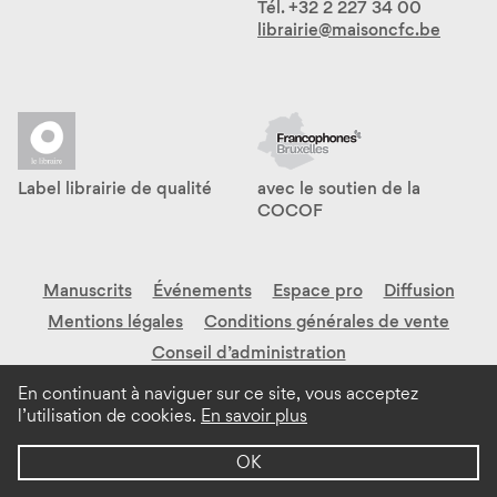
Tél. +32 2 227 34 00
librairie@maisoncfc.be
Label librairie de qualité
avec le soutien de la
COCOF
Manuscrits
Événements
Espace pro
Diffusion
Mentions légales
Conditions générales de vente
Conseil d’administration
En continuant à naviguer sur ce site, vous acceptez
l’utilisation de cookies.
En savoir plus
CFC-Éditions asbl — Design:
Facetofacedesign
—
Developpement:
Tentwelve
OK